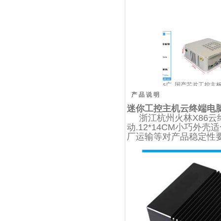
媒体
windows工控机X86广告
X86工控终端Windows广
国产芯片工控主板U6580
U
协议
机播放盒win10播放器
告机4K显示解码广告播放
国产CPU工控电脑提升国
产 品 说 明
放电
win7显示解码4K
盒
产工控机性能
迷你工控主机云终端电脑
浙江杭州火林X86
云
动.12*14CM小巧外
厂运输等对产品稳定性要求