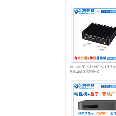
windows工控机X86广告机播放盒w
放器win7显示解码4K