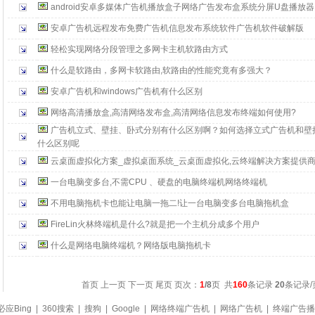
android安卓多媒体广告机播放盒子网络广告发布盒系统分屏U盘播放器
安卓广告机远程发布免费广告机信息发布系统软件广告机软件破解版
轻松实现网络分段管理之多网卡主机软路由方式
什么是软路由，多网卡软路由,软路由的性能究竟有多强大？
安卓广告机和windows广告机有什么区别
网络高清播放盒,高清网络发布盒,高清网络信息发布终端如何使用?
广告机立式、壁挂、卧式分别有什么区别啊？如何选择立式广告机和壁
什么区别呢
云桌面虚拟化方案_虚拟桌面系统_云桌面虚拟化,云终端解决方案提供
一台电脑变多台,不需CPU 、硬盘的电脑终端机网络终端机
不用电脑拖机卡也能让电脑一拖二!让一台电脑变多台电脑拖机盒
FireLin火林终端机是什么?就是把一个主机分成多个用户
什么是网络电脑终端机？网络版电脑拖机卡
首页 上一页
下一页
尾页
页次：
1
/8
页 共
160
条记录
20
条记录/
必应Bing
|
360搜索
|
搜狗
|
Google
|
网络终端广告机
|
网络广告机
|
终端广告播