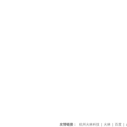
友情链接：
杭州火林科技
|
火林
|
百度
|