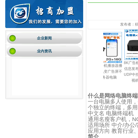
发布者：杭州
企业新闻
业内资讯
络广告机播放盒子
Linux主机S905X3四核64
8K广告机播
手机发布广告机播放器播
分屏器多媒体信息
位ARM迷你小主机Linux
信息发布盒系
放盒子电视机变广告屏不
统终端2G16安卓
微型服务器ubuntu边缘计
UDP中控远
在需要服务器电脑
10
算盒子
视机显示
什么是网络电脑终端
一台电脑多人使用，
个独立的终端，多用
中文名 电脑终端机
通用名瘦客户机，N
适用场所 中介/办公
应用方向 教育行业
简介