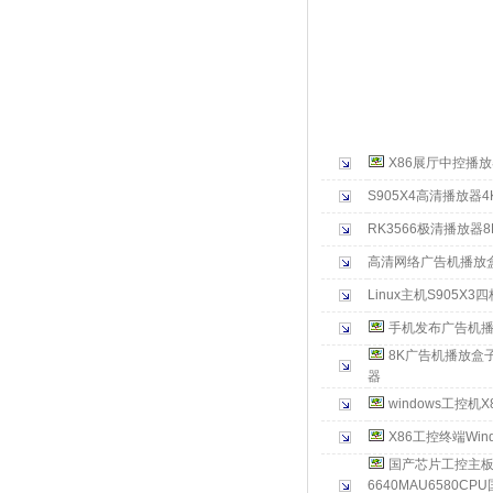
调试,led信息发
统,校园信息发布系
装和调试
X86展厅中控播
S905X4高清播放器4
RK3566极清播放器8
高清网络广告机播放盒
Linux主机S905X
手机发布广告机
8K广告机播放盒
器
windows工控机
X86工控终端Wi
国产芯片工控主板6
6640MAU6580