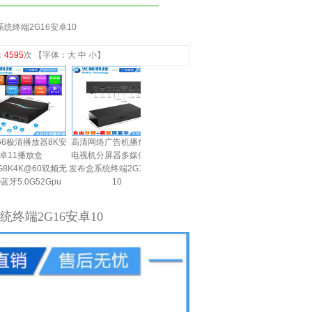
终端2G16安卓10
：
4595
次 【字体：
大
中
小
】
器8K安
高清网络广告机播放盒子
Linux主机S905X3四核64
手机发布广告机播放器播
电视机分屏器多媒体信息
位ARM迷你小主机Linux
放盒子电视机变广告屏不
0双频无
发布盒系统终端2G16安卓
微型服务器ubuntu边缘计
在需要服务器电脑
Gpu
10
算盒子
端2G16安卓10