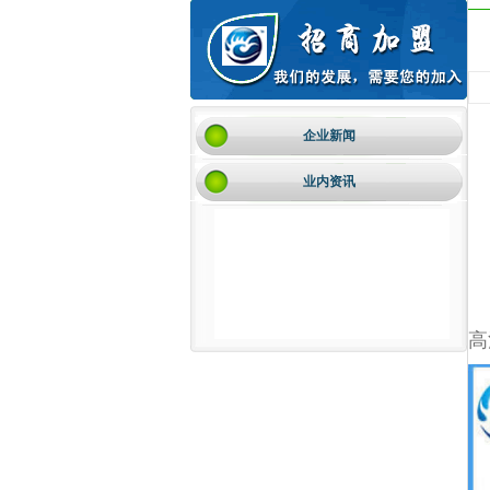
企业新闻
业内资讯
8K广告机播放盒子多媒体
发布广告机播放器播
windows工控机X86广告
X86工控终端
信息发布盒系统网络协议
子电视机变广告屏不
机播放盒win10播放器
告机4K显示
UDP中控远程控制播放电
需要服务器电脑
win7显示解码4K
视机显示分屏器
高