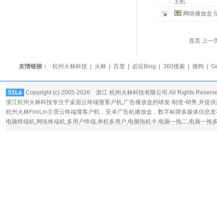
主机
网络播放盒 
首页 上一
友情链接：
杭州火林科技
|
火林
|
百度
|
必应Bing
|
360搜索
|
搜狗
|
G
51La
Copyright (c) 2005-2026 浙江·杭州火林科技有限公司.All Rights Reserv
浙江杭州火林科技专注于桌面
云终端瘦客户机
,广告播放盒的研发-制造-销售,并提
杭州火林FireLin主营云终端瘦客户机，
安卓广告机播放盒
，数字标牌多媒体信息发
电脑终端机,网络终端机,多用户终端,单机多用户,电脑拖机卡,电脑一拖二,电脑一拖