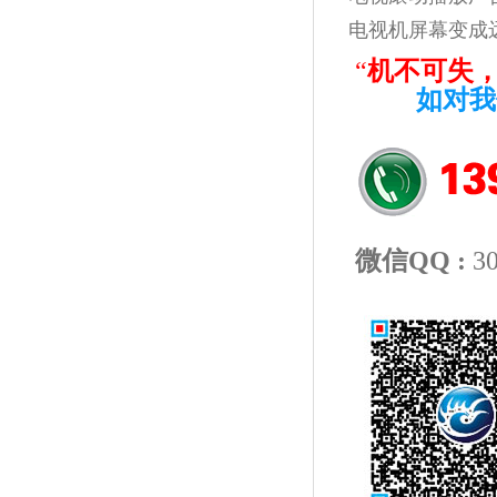
电视机屏幕变成
“
机不可失
如对我
微信QQ :
3