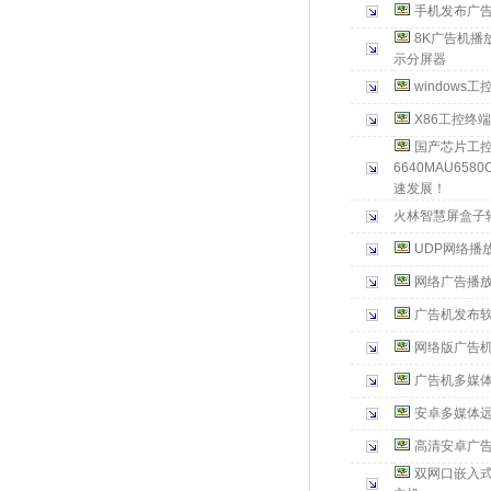
手机发布广
8K广告机播
示分屏器
windows
X86工控终
国产芯片工控
6640MAU6
速发展！
火林智慧屏盒子
UDP网络播
网络广告播放
广告机发布
网络版广告
广告机多媒
安卓多媒体
高清安卓广告
双网口嵌入式