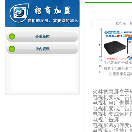
发布者：杭州
企业新闻
业内资讯
播放器8K安
高清网络广告机播放盒子
Linux主机S905X3四核64
手机发布广告机播放
放盒
电视机分屏器多媒体信息
位ARM迷你小主机Linux
放盒子电视机变广告
@60双频无
发布盒系统终端2G16安卓
微型服务器ubuntu边缘计
在需要服务器电脑
52Gpu
10
算盒子
火林智慧屏盒子
电视机变成广告
电视机当广告屏
电视机变成广告
电视机变成远程
电视广告屏
电视屏幕如何变
电视滚动播放广